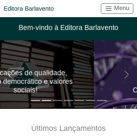
Menu
Editora Barlavento
Bem-vindo à Editora Barlavento
Anterior
Próx
es
Ciências da Saúde
Últimos Lançamentos