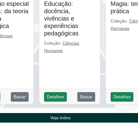
o especial
Educação:
Magia: teo
a: da teoria
docência,
prática
a
vivências e
Coleção:
Ciên
ica
experiências
Humanas
pedagógicas
iências
Coleção:
Ciências
Humanas
Baixar
Detalhes
Baixar
Detalhes
Veja todos