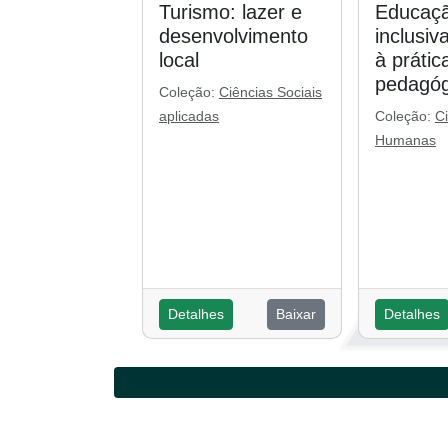
Turismo: lazer e
Educaçã
desenvolvimento
inclusiv
local
à prátic
pedagóg
Coleção:
Ciências Sociais
aplicadas
Coleção:
C
Humanas
Detalhes
Baixar
Detalhes