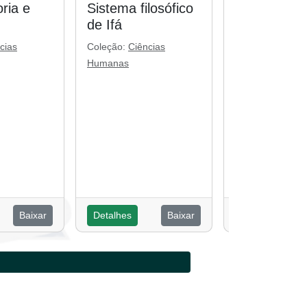
ria e
Sistema filosófico
Religiosida
de Ifá
popular: cul
ancestralid
cias
Coleção:
Ciências
globalidade
Humanas
Coleção:
Ciênci
Humanas
Baixar
Detalhes
Baixar
Detalhes