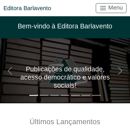
Menu
Editora Barlavento
Bem-vindo à Editora Barlavento
Publicações de qualidade,
Anterior
Próx
acesso democrático e valores
sociais!
Últimos Lançamentos