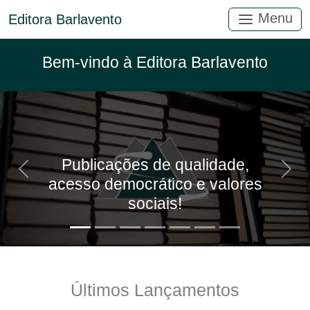
Menu
Editora Barlavento
Bem-vindo à Editora Barlavento
Publicações de qualidade,
Anterior
Próx
acesso democrático e valores
sociais!
Últimos Lançamentos