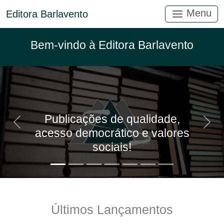
Menu
Editora Barlavento
Bem-vindo à Editora Barlavento
Publicações de qualidade,
Anterior
Próx
acesso democrático e valores
sociais!
Últimos Lançamentos