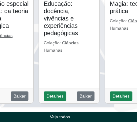
o especial
Educação:
Magia: teo
a: da teoria
docência,
prática
a
vivências e
Coleção:
Ciên
ica
experiências
Humanas
pedagógicas
iências
Coleção:
Ciências
Humanas
Baixar
Detalhes
Baixar
Detalhes
Veja todos