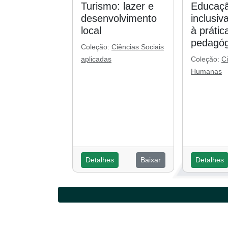
Turismo: lazer e
Educaçã
desenvolvimento
inclusiv
local
à prátic
pedagóg
Coleção:
Ciências Sociais
aplicadas
Coleção:
C
Humanas
Detalhes
Baixar
Detalhes