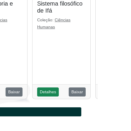
ria e
Sistema filosófico
Religiosida
de Ifá
popular: cul
ancestralid
cias
Coleção:
Ciências
globalidade
Humanas
Coleção:
Ciênci
Humanas
Baixar
Detalhes
Baixar
Detalhes