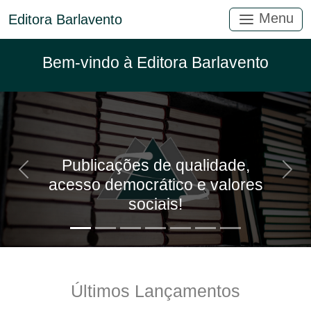
Menu
Editora Barlavento
Bem-vindo à Editora Barlavento
Publicações de qualidade,
Anterior
Próx
acesso democrático e valores
sociais!
Últimos Lançamentos