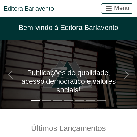
Menu
Editora Barlavento
Bem-vindo à Editora Barlavento
Publicações de qualidade,
Anterior
Próx
acesso democrático e valores
sociais!
Últimos Lançamentos