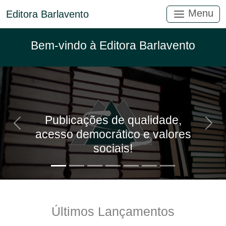
Menu
Editora Barlavento
Bem-vindo à Editora Barlavento
Publicações de qualidade,
Anterior
Próx
acesso democrático e valores
sociais!
Últimos Lançamentos