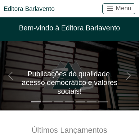
Menu
Editora Barlavento
Bem-vindo à Editora Barlavento
Publicações de qualidade,
Anterior
Próx
acesso democrático e valores
sociais!
Últimos Lançamentos