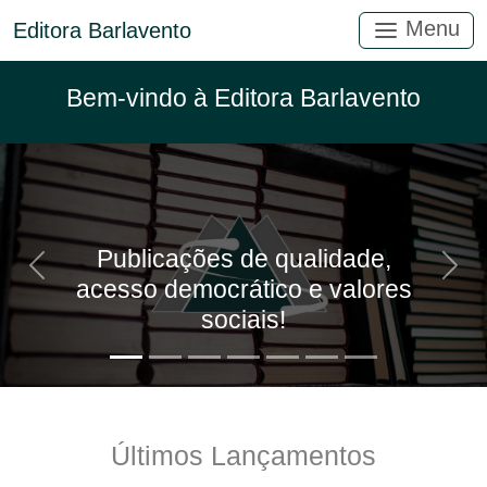
Menu
Editora Barlavento
Bem-vindo à Editora Barlavento
Publicações de qualidade,
Anterior
Próx
acesso democrático e valores
sociais!
Últimos Lançamentos