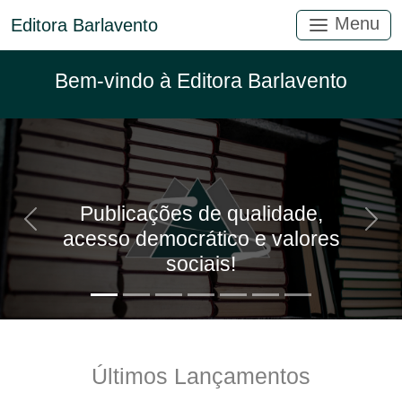
Menu
Editora Barlavento
Bem-vindo à Editora Barlavento
Publicações de qualidade,
Anterior
Próx
acesso democrático e valores
sociais!
Últimos Lançamentos