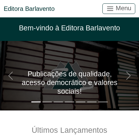
Menu
Editora Barlavento
Bem-vindo à Editora Barlavento
Publicações de qualidade,
Anterior
Próx
acesso democrático e valores
sociais!
Últimos Lançamentos