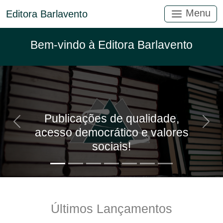
Menu
Editora Barlavento
Bem-vindo à Editora Barlavento
Publicações de qualidade,
Anterior
Próx
acesso democrático e valores
sociais!
Últimos Lançamentos