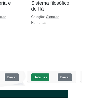
ria e
Sistema filosófico
Religiosida
de Ifá
popular: cul
ancestralid
cias
Coleção:
Ciências
globalidade
Humanas
Coleção:
Ciênci
Humanas
Baixar
Detalhes
Baixar
Detalhes