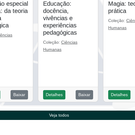
o especial
Educação:
Magia: teo
a: da teoria
docência,
prática
a
vivências e
Coleção:
Ciên
ica
experiências
Humanas
pedagógicas
iências
Coleção:
Ciências
Humanas
Baixar
Detalhes
Baixar
Detalhes
Veja todos