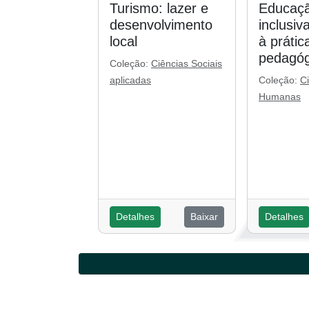
Turismo: lazer e
Educaçã
desenvolvimento
inclusiv
local
à prátic
pedagóg
Coleção:
Ciências Sociais
aplicadas
Coleção:
C
Humanas
Detalhes
Baixar
Detalhes