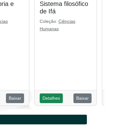
ria e
Sistema filosófico
Religiosida
de Ifá
popular: cul
ancestralid
cias
Coleção:
Ciências
globalidade
Humanas
Coleção:
Ciênci
Humanas
Baixar
Detalhes
Baixar
Detalhes