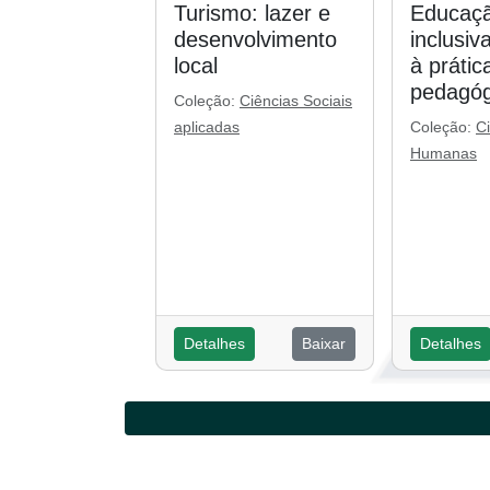
Turismo: lazer e
Educaçã
desenvolvimento
inclusiv
local
à prátic
pedagóg
Coleção:
Ciências Sociais
aplicadas
Coleção:
C
Humanas
Detalhes
Baixar
Detalhes