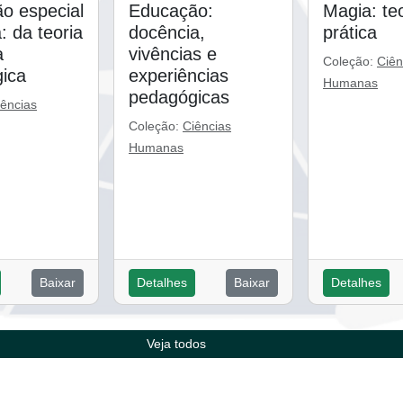
o especial
Educação:
Magia: teo
a: da teoria
docência,
prática
a
vivências e
Coleção:
Ciên
ica
experiências
Humanas
pedagógicas
iências
Coleção:
Ciências
Humanas
Baixar
Detalhes
Baixar
Detalhes
Veja todos