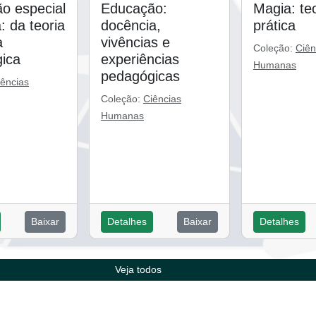
o especial
Educação:
Magia: teo
a: da teoria
docência,
prática
a
vivências e
Coleção:
Ciên
ica
experiências
Humanas
pedagógicas
iências
Coleção:
Ciências
Humanas
Baixar
Detalhes
Baixar
Detalhes
Veja todos