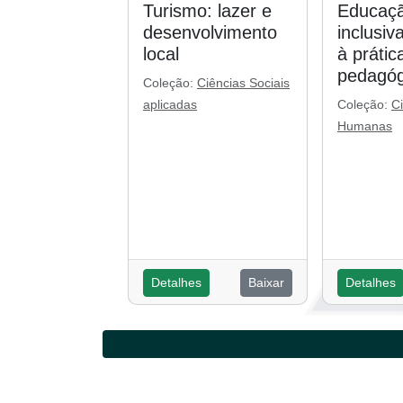
Turismo: lazer e
Educaçã
desenvolvimento
inclusiv
local
à prátic
pedagóg
Coleção:
Ciências Sociais
aplicadas
Coleção:
C
Humanas
Detalhes
Baixar
Detalhes