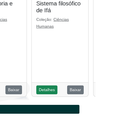
ria e
Sistema filosófico
Religiosida
de Ifá
popular: cul
ancestralid
cias
Coleção:
Ciências
globalidade
Humanas
Coleção:
Ciênci
Humanas
Baixar
Detalhes
Baixar
Detalhes