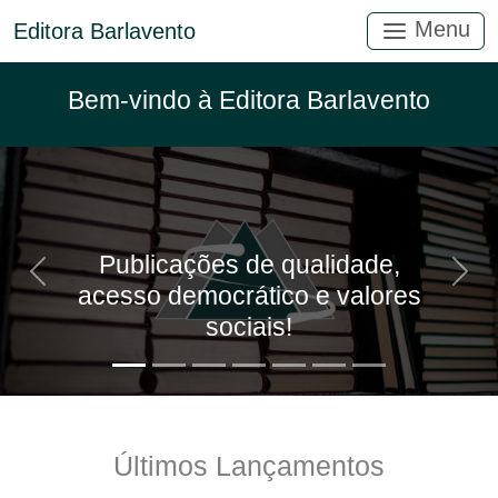
Menu
Editora Barlavento
Bem-vindo à Editora Barlavento
Publicações de qualidade,
Anterior
Próx
acesso democrático e valores
sociais!
Últimos Lançamentos