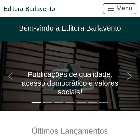
Menu
Editora Barlavento
Bem-vindo à Editora Barlavento
Publicações de qualidade,
Anterior
Próx
acesso democrático e valores
sociais!
Últimos Lançamentos