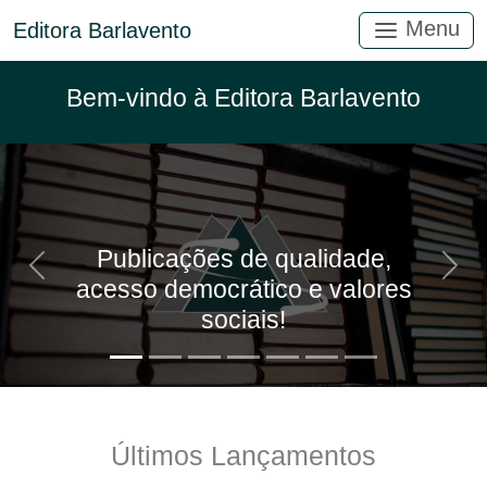
Menu
Editora Barlavento
Bem-vindo à Editora Barlavento
Publicações de qualidade,
Anterior
Próx
acesso democrático e valores
sociais!
Últimos Lançamentos