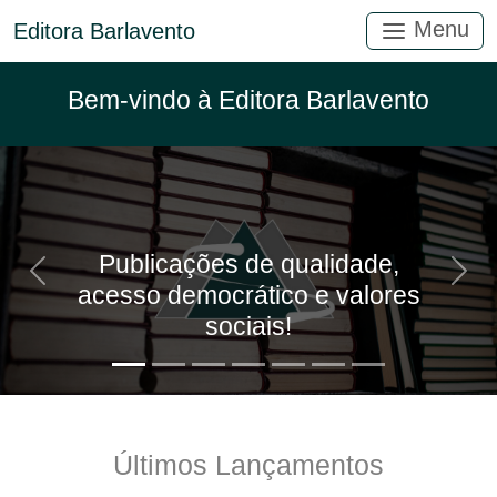
Menu
Editora Barlavento
Bem-vindo à Editora Barlavento
Publicações de qualidade,
Anterior
Próx
acesso democrático e valores
sociais!
Últimos Lançamentos