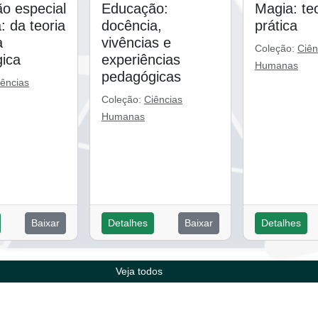
o especial
Educação:
Magia: teo
a: da teoria
docência,
prática
a
vivências e
Coleção:
Ciên
ica
experiências
Humanas
pedagógicas
iências
Coleção:
Ciências
Humanas
Baixar
Detalhes
Baixar
Detalhes
Veja todos