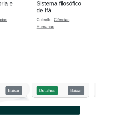
ria e
Sistema filosófico
Religiosida
de Ifá
popular: cul
ancestralid
cias
Coleção:
Ciências
globalidade
Humanas
Coleção:
Ciênci
Humanas
Baixar
Detalhes
Baixar
Detalhes