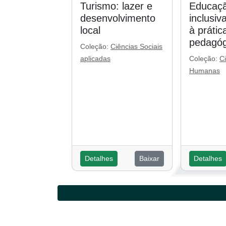
Turismo: lazer e
Educaçã
desenvolvimento
inclusiv
local
à prátic
pedagóg
Coleção:
Ciências Sociais
aplicadas
Coleção:
C
Humanas
Detalhes
Baixar
Detalhes