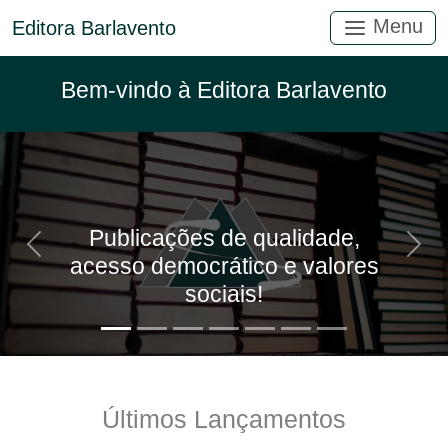
Menu
Editora Barlavento
Bem-vindo à Editora Barlavento
Publicações de qualidade,
Anterior
Próx
acesso democrático e valores
sociais!
Últimos Lançamentos