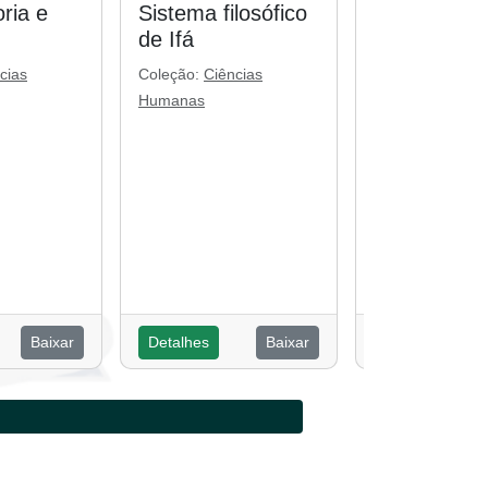
ria e
Sistema filosófico
Religiosida
de Ifá
popular: cul
ancestralid
cias
Coleção:
Ciências
globalidade
Humanas
Coleção:
Ciênci
Humanas
Baixar
Detalhes
Baixar
Detalhes