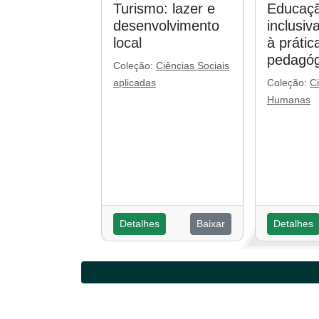
Turismo: lazer e
Educaçã
desenvolvimento
inclusiv
local
à prátic
pedagóg
Coleção:
Ciências Sociais
aplicadas
Coleção:
C
Humanas
Detalhes
Baixar
Detalhes