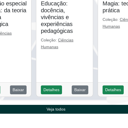
o especial
Educação:
Magia: teo
a: da teoria
docência,
prática
a
vivências e
Coleção:
Ciên
ica
experiências
Humanas
pedagógicas
iências
Coleção:
Ciências
Humanas
Baixar
Detalhes
Baixar
Detalhes
Veja todos