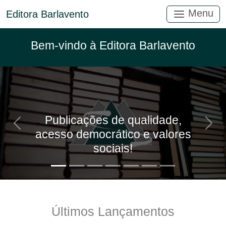
Menu
Editora Barlavento
Bem-vindo à Editora Barlavento
Publicações de qualidade,
Anterior
Próx
acesso democrático e valores
sociais!
Últimos Lançamentos