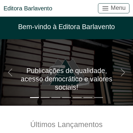
Menu
Editora Barlavento
Bem-vindo à Editora Barlavento
Publicações de qualidade,
Anterior
Próx
acesso democrático e valores
sociais!
Últimos Lançamentos